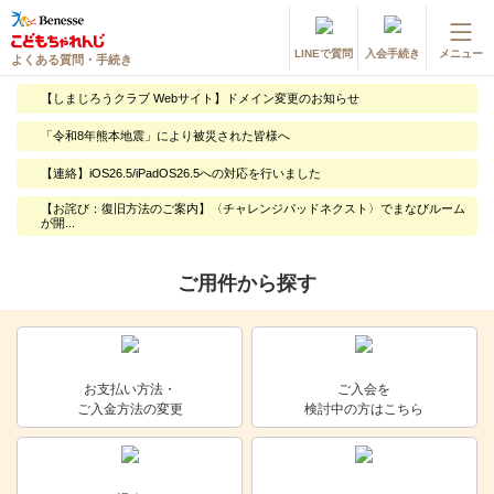
LINEで質問
入会手続き
メニュー
よくある質問・手続き
登録情報の変更・各種お手続き
【しまじろうクラブ Webサイト】ドメイン変更のお知らせ
会員ページへログイン
「令和8年熊本地震」により被災された皆様へ
お客様サポート(手続き・照会)
【連絡】iOS26.5/iPadOS26.5への対応を行いました
よくある質問・お問い合わせ
【お詫び：復旧方法のご案内】〈チャレンジパッドネクスト〉でまなびルーム
が開...
カテゴリーから探す
ご用件から探す
お問い合わせ窓口
他の講座のよくある質問・手続きはこちら
お支払い方法・
ご入会を
ご入金方法の変更
検討中の方はこちら
進研ゼミ 小学講座
進研ゼミ 中学講座