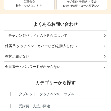
ご退会を
その他お手続き・照会
検討中の方はこちら
進研ゼミ 中学講座 中高一貫
(お客様情報・コース変更など)
進研ゼミ 高校講座
よくあるお問い合わせ
こどもちゃれんじのご紹介はこちら
「チャレンジパッド」の不具合について
付属品(タッチペン、カバーなど)を購入したい
会員サイトはこちら
教材が届かない
会員番号・パスワードがわからない
カテゴリーから探す
タブレット・タッチペンのトラブル
受講費・支払い関連