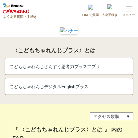
LINEで質問
入会手続き
メニュー
よくある質問・手続き
登録情報の変更・各種お手続き
会員ページへログイン
お客様サポート(手続き・照会)
〈こどもちゃれんじプラス〉とは
よくある質問・お問い合わせ
こどもちゃれんじさんすう思考力プラスアプリ
カテゴリーから探す
お問い合わせ窓口
こどもちゃれんじデジタルEnglishプラス
他の講座のよくある質問・手続きはこちら
アクセス数順
進研ゼミ 小学講座
『 〈こどもちゃれんじプラス〉とは 』 内の
進研ゼミ 中学講座