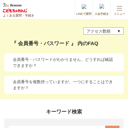
LINEで質問
入会手続き
メニュー
よくある質問・手続き
登録情報の変更・各種お手続き
アクセス数順
会員ページへログイン
お客様サポート(手続き・照会)
『 会員番号・パスワード 』 内のFAQ
よくある質問・お問い合わせ
会員番号・パスワードがわかりません。どうすれば確認
できますか？
カテゴリーから探す
お問い合わせ窓口
会員番号を複数持っていますが、一つにすることはでき
ますか？
他の講座のよくある質問・手続きはこちら
進研ゼミ 小学講座
キーワード検索
進研ゼミ 中学講座