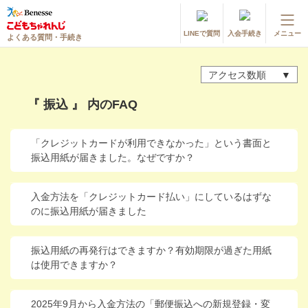
LINEで質問
入会手続き
メニュー
よくある質問・手続き
登録情報の変更・各種お手続き
アクセス数順
会員ページへログイン
お客様サポート(手続き・照会)
『 振込 』 内のFAQ
よくある質問・お問い合わせ
「クレジットカードが利用できなかった」という書面と
振込用紙が届きました。なぜですか？
カテゴリーから探す
お問い合わせ窓口
入金方法を「クレジットカード払い」にしているはずな
のに振込用紙が届きました
他の講座のよくある質問・手続きはこちら
振込用紙の再発行はできますか？有効期限が過ぎた用紙
は使用できますか？
進研ゼミ 小学講座
進研ゼミ 中学講座
2025年9月から入金方法の「郵便振込への新規登録・変