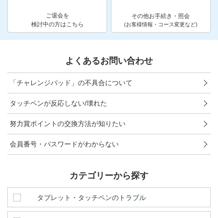
他の講座のよくある質問・手続きはこちら
ご退会を
その他お手続き・照会
検討中の方はこちら
(お客様情報・コース変更など)
こどもちゃれんじ
進研ゼミ 中学講座
よくあるお問い合わせ
進研ゼミ 中学講座 中高一貫
「チャレンジパッド」の不具合について
進研ゼミ 高校講座
タッチペンが反応しない/壊れた
努力賞ポイントの交換方法が知りたい
進研ゼミ小学講座のご紹介はこちら
会員番号・パスワードがわからない
会員サイト(お子様用)はこちら
カテゴリーから探す
タブレット・タッチペンのトラブル