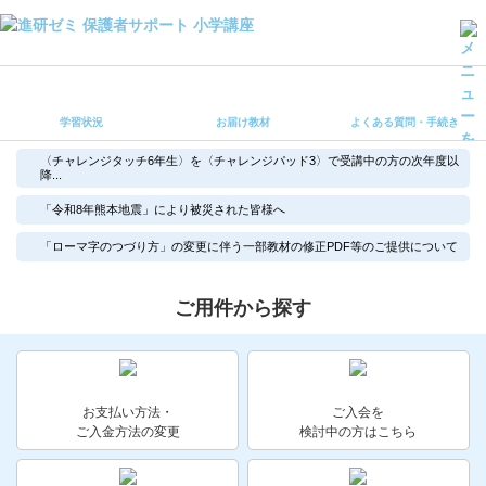
学習状況
お届け教材
学習状況
お届け教材
よくある質問・手続き
よくある質問・手続き
保護者サポート小学講座 トップ
〈チャレンジタッチ6年生〉を〈チャレンジパッド3〉で受講中の方の次年度以
降...
「令和8年熊本地震」により被災された皆様へ
登録情報の変更・各種お手続き
「ローマ字のつづり方」の変更に伴う一部教材の修正PDF等のご提供について
会員ページへログイン
お客様サポート(手続き・照会)
ご用件から探す
よくある質問・お問い合わせ
カテゴリーから探す
お支払い方法・
ご入会を
ご入金方法の変更
検討中の方はこちら
お問い合わせ窓口