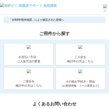
よくある質問・手続き
「令和8年熊本地震」により被災された皆様へ
保護者サポート高校講座トップ
ご用件から探す
登録情報の変更・各種お手続き
会員ページへログイン
お客様サポート(手続き・照会)
お支払い方法・
ご入会を
ご入金方法の変更
検討中の方はこちら
よくある質問・お問い合わせ
カテゴリーから探す
ご退会を
その他お手続き・照会
検討中の方はこちら
(お客様情報・コース変更など)
お問い合わせ窓口
他の講座のよくある質問・手続きはこちら
よくあるお問い合わせ