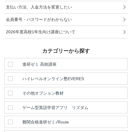
こどもちゃれんじ
支払い方法、入金方法を変更したい
進研ゼミ 小学講座
会員番号・パスワードがわからない
進研ゼミ 中学講座
2026年度高校1年生向け講座について
進研ゼミ 中学講座 中高一貫
カテゴリーから探す
進研ゼミ高校講座のご紹介はこちら
進研ゼミ 高校講座
ハイレベルオンライン塾EVERES
会員サイトはこちら
その他オプション教材
ゲーム型英語学習アプリ リズダム
難関合格進研ゼミ√Route