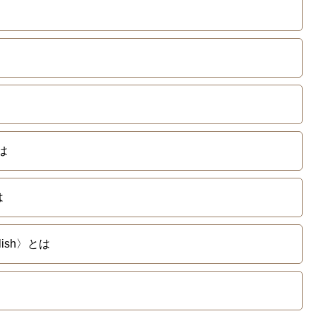
は
は
lish〉とは