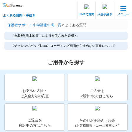
LINEで質問
入会手続き
メニュー
よくある質問・手続き
保護者サポート 中高一貫講座 トップ
保護者サポート 中学講座中高一貫
>
よくある質問
よくある質問・手続き
「令和8年熊本地震」により被災された皆様へ
登録情報の変更・各種お手続き
〈チャレンジパッドNext〉ローディング画面から進めない事象について
会員ページへログイン
ご用件から探す
お客様サポート(手続き・照会)
よくある質問・お問い合わせ
お支払い方法・
ご入会を
カテゴリーから探す
ご入金方法の変更
検討中の方はこちら
お問い合わせ窓口
ご退会を
その他お手続き・照会
他の講座のよくある質問・手続きはこちら
検討中の方はこちら
(お客様情報・コース変更など)