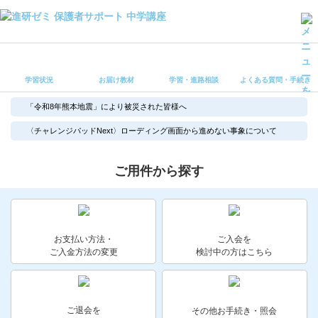
学習状況
お届け教材
学習状況
お届け教材
学習・進路相談
よくある質問・手続き
学習・進路相談
よくある質問・手続き
「令和8年熊本地震」により被災された皆様へ
受講ルール
〈チャレンジパッドNext〉ローディング画面から進めない事象について
保護者サポート中学講座 トップ
ご用件から探す
登録情報の変更・各種お手続き
会員ページへログイン
お客様サポート(手続き・照会)
お支払い方法・
ご入会を
ご入金方法の変更
検討中の方はこちら
よくある質問・お問い合わせ
カテゴリーから探す
ご退会を
その他お手続き・照会