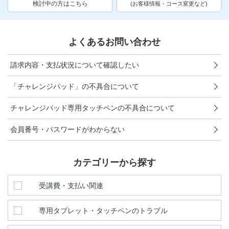
お問い合わせ窓口
検討中の方はこちら
(お客様情報・コース変更など)
他の講座のよくある質問・手続きはこちら
よくあるお問い合わせ
こどもちゃれんじ
請求内容・支払状況について確認したい
進研ゼミ 小学講座
「チャレンジパッド」の不具合について
進研ゼミ 中学講座 中高一貫
チャレンジパッド専用タッチペンの不具合について
進研ゼミ 高校講座
会員番号・パスワードがわからない
進研ゼミ中学講座のご紹介はこちら
カテゴリーから探す
受講費・支払い関連
会員サイトはこちら
専用タブレット・タッチペンのトラブル