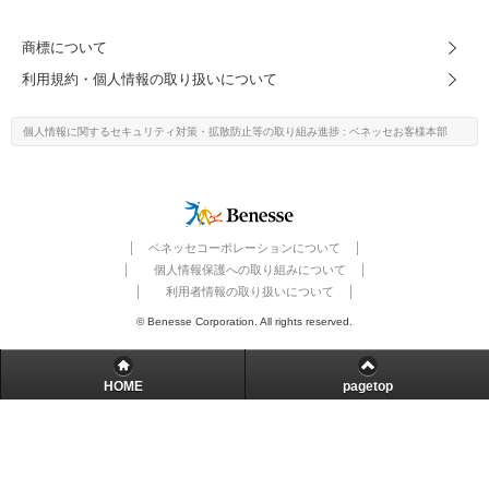
こどもちゃれんじ
商標について
進研ゼミ 小学講座
利用規約・個人情報の取り扱いについて
進研ゼミ 中学講座
個人情報に関するセキュリティ対策・
拡散防止等の取り組み進捗
: ベネッセお客様本部
進研ゼミ 高校講座
進研ゼミ中学講座中高一貫のご紹介はこちら
ベネッセコーポレーションについて
個人情報保護への取り組みについて
利用者情報の取り扱いについて
会員サイトはこちら
© Benesse Corporation. All rights reserved.
HOME
pagetop