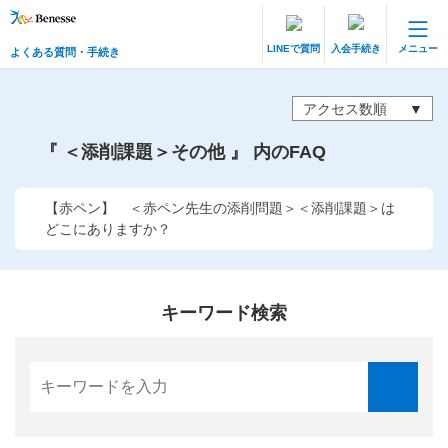
LINEで質問
入会手続き
メニュー
よくある質問・手続き
保護者サポート 中高一貫講座 トップ
よくある質問・手続き
アクセス数順
『 ＜添削課題＞その他 』 内のFAQ
登録情報の変更・各種お手続き
会員ページへログイン
【赤ペン】 ＜赤ペン先生の添削問題＞＜添削課題＞は
お客様サポート(手続き・照会)
どこにありますか？
よくある質問・お問い合わせ
カテゴリーから探す
キーワード検索
お問い合わせ窓口
他の講座のよくある質問・手続きはこちら