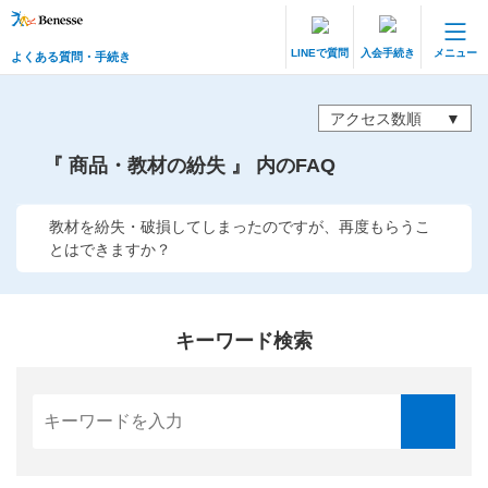
LINEで質問
入会手続き
メニュー
よくある質問・手続き
保護者サポート 中高一貫講座 トップ
よくある質問・手続き
アクセス数順
『 商品・教材の紛失 』 内のFAQ
登録情報の変更・各種お手続き
会員ページへログイン
教材を紛失・破損してしまったのですが、再度もらうこ
お客様サポート(手続き・照会)
とはできますか？
よくある質問・お問い合わせ
カテゴリーから探す
キーワード検索
お問い合わせ窓口
他の講座のよくある質問・手続きはこちら