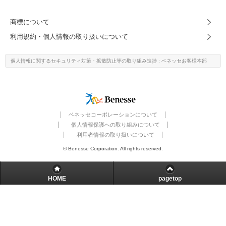
こどもちゃれんじ
商標について
進研ゼミ 小学講座
利用規約・個人情報の取り扱いについて
進研ゼミ 中学講座
個人情報に関するセキュリティ対策・
拡散防止等の取り組み進捗
: ベネッセお客様本部
進研ゼミ 高校講座
進研ゼミ中学講座中高一貫のご紹介はこちら
ベネッセコーポレーションについて
個人情報保護への取り組みについて
利用者情報の取り扱いについて
会員サイトはこちら
© Benesse Corporation. All rights reserved.
HOME
pagetop