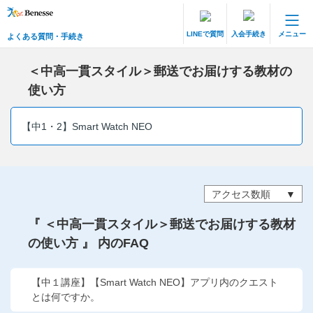
LINEで質問
入会手続き
メニュー
よくある質問・手続き
保護者サポート 中高一貫講座 トップ
よくある質問・手続き
＜中高一貫スタイル＞郵送でお届けする教材の
使い方
登録情報の変更・各種お手続き
【中1・2】Smart Watch NEO
会員ページへログイン
お客様サポート(手続き・照会)
よくある質問・お問い合わせ
アクセス数順
カテゴリーから探す
『 ＜中高一貫スタイル＞郵送でお届けする教材
の使い方 』 内のFAQ
お問い合わせ窓口
【中１講座】【Smart Watch NEO】アプリ内のクエスト
他の講座のよくある質問・手続きはこちら
とは何ですか。