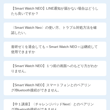
こどもちゃれんじ
【Smart Watch NEO】LINE通知が届かない場合はどうし
たら良いですか？
進研ゼミ 小学講座
進研ゼミ 中学講座
〈Smart Watch Neo〉の使い方、トラブル対処方法を確
認したい。
進研ゼミ 高校講座
進研ゼミを退会しても＜Smart Watch NEO＞は継続して
使用できますか
進研ゼミ中学講座中高一貫のご紹介はこちら
【Smart Watch NEO】１つ前の画面へのもどり方がわか
りません。
会員サイトはこちら
【Smart Watch NEO】スマートフォンとのペアリン
グ/Bluetooth接続ができません。
【中１講座】〈チャレンジパッドNext〉とのペアリン
グ/Bluetooth接続ができません。