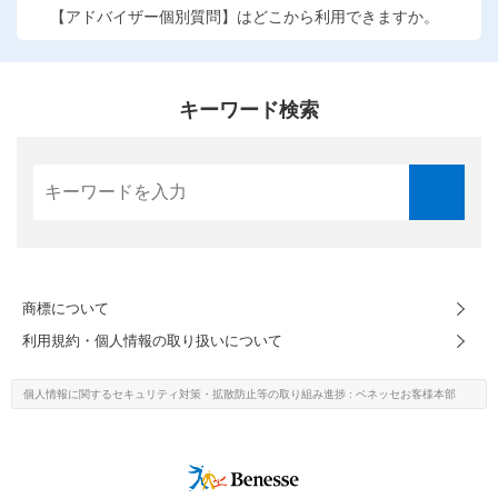
【アドバイザー個別質問】はどこから利用できますか。
こどもちゃれんじ
進研ゼミ 小学講座
キーワード検索
進研ゼミ 中学講座
進研ゼミ 高校講座
進研ゼミ中学講座中高一貫のご紹介はこちら
商標について
会員サイトはこちら
利用規約・個人情報の取り扱いについて
個人情報に関するセキュリティ対策・
拡散防止等の取り組み進捗
: ベネッセお客様本部