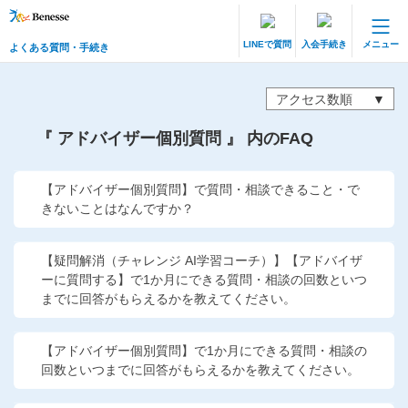
LINEで質問
入会手続き
メニュー
よくある質問・手続き
保護者サポート 中高一貫講座 トップ
よくある質問・手続き
アクセス数順
『 アドバイザー個別質問 』 内のFAQ
登録情報の変更・各種お手続き
会員ページへログイン
【アドバイザー個別質問】で質問・相談できること・で
お客様サポート(手続き・照会)
きないことはなんですか？
よくある質問・お問い合わせ
【疑問解消（チャレンジ AI学習コーチ）】【アドバイザ
ーに質問する】で1か月にできる質問・相談の回数といつ
カテゴリーから探す
までに回答がもらえるかを教えてください。
お問い合わせ窓口
【アドバイザー個別質問】で1か月にできる質問・相談の
回数といつまでに回答がもらえるかを教えてください。
他の講座のよくある質問・手続きはこちら