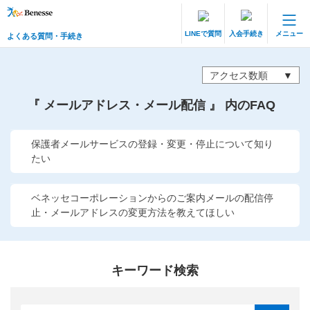
LINEで質問
入会手続き
メニュー
よくある質問・手続き
保護者サポート 中高一貫講座 トップ
よくある質問・手続き
アクセス数順
『 メールアドレス・メール配信 』 内のFAQ
登録情報の変更・各種お手続き
会員ページへログイン
保護者メールサービスの登録・変更・停止について知り
お客様サポート(手続き・照会)
たい
よくある質問・お問い合わせ
ベネッセコーポレーションからのご案内メールの配信停
止・メールアドレスの変更方法を教えてほしい
カテゴリーから探す
お問い合わせ窓口
キーワード検索
他の講座のよくある質問・手続きはこちら