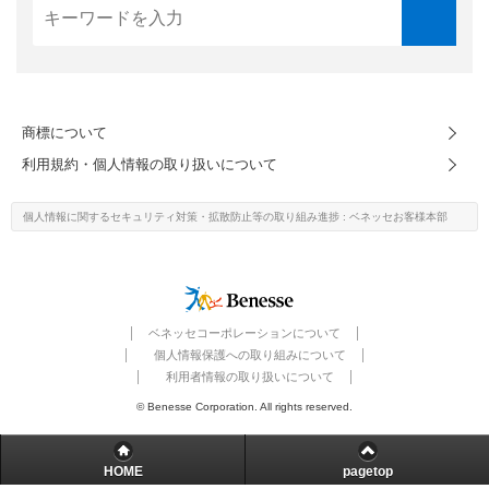
こどもちゃれんじ
進研ゼミ 小学講座
進研ゼミ 中学講座
商標について
進研ゼミ 高校講座
利用規約・個人情報の取り扱いについて
個人情報に関するセキュリティ対策・
拡散防止等の取り組み進捗
: ベネッセお客様本部
進研ゼミ中学講座中高一貫のご紹介はこちら
会員サイトはこちら
ベネッセコーポレーションについて
個人情報保護への取り組みについて
利用者情報の取り扱いについて
© Benesse Corporation. All rights reserved.
HOME
pagetop