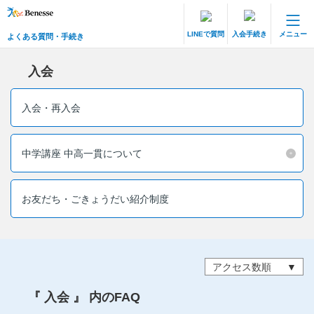
LINEで質問
入会手続き
メニュー
よくある質問・手続き
保護者サポート 中高一貫講座 トップ
よくある質問・手続き
入会
登録情報の変更・各種お手続き
入会・再入会
会員ページへログイン
お客様サポート(手続き・照会)
中学講座 中高一貫について
よくある質問・お問い合わせ
お友だち・ごきょうだい紹介制度
カテゴリーから探す
お問い合わせ窓口
アクセス数順
他の講座のよくある質問・手続きはこちら
『 入会 』 内のFAQ