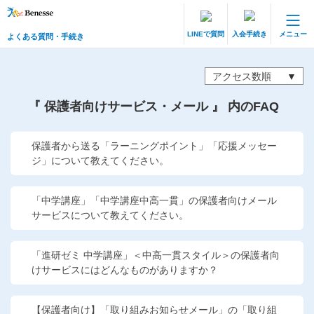
LINEで質問
入会手続き
メニュー
よくある質問・手続き
保護者サポート 中高一貫講座 トップ
よくある質問・手続き
アクセス数順
『 保護者向けサービス・メール 』 内のFAQ
登録情報の変更・各種お手続き
会員ページへログイン
保護者から送る「ラーニングポイント」「応援メッセー
お客様サポート(手続き・照会)
ジ」について教えてください。
よくある質問・お問い合わせ
「中学講座」「中学講座中高一貫」の保護者向けメール
サービスについて教えてください。
カテゴリーから探す
お問い合わせ窓口
「進研ゼミ 中学講座」＜中高一貫スタイル＞の保護者向
けサービスにはどんなものがありますか？
他の講座のよくある質問・手続きはこちら
【保護者向け】「取り組みお知らせメール」の「取り組