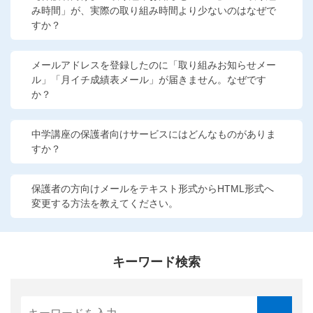
み時間」が、実際の取り組み時間より少ないのはなぜで
こどもちゃれんじ
すか？
進研ゼミ 小学講座
メールアドレスを登録したのに「取り組みお知らせメー
進研ゼミ 中学講座
ル」「月イチ成績表メール」が届きません。なぜです
か？
進研ゼミ 高校講座
中学講座の保護者向けサービスにはどんなものがありま
進研ゼミ中学講座中高一貫のご紹介はこちら
すか？
保護者の方向けメールをテキスト形式からHTML形式へ
会員サイトはこちら
変更する方法を教えてください。
キーワード検索