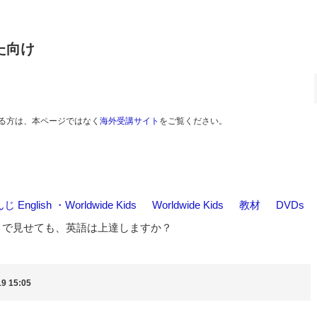
た向け
る方は、本ページではなく
海外受講サイト
をご覧ください。
nglish ・Worldwide Kids
>
Worldwide Kids
>
教材
>
DVDs
VDをひとりで見せても、英語は上達しますか？
9 15:05