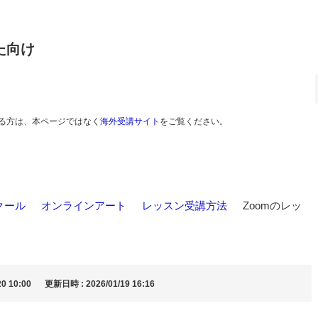
た向け
る方は、本ページではなく
海外受講サイト
をご覧ください。
クール
>
オンラインアート
>
レッスン受講方法
>
Zoomのレッ
0 10:00
更新日時 : 2026/01/19 16:16