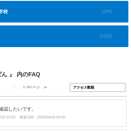
学校
(3件)
(10件)
ん 』 内のFAQ
≪
1 / 6ページ
≫
確認したいです。
20 10:00
更新日時：2026/04/28 00:00