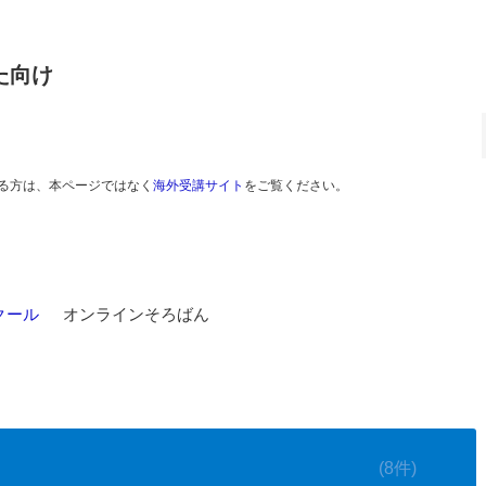
た向け
る方は、本ページではなく
海外受講サイト
をご覧ください。
クール
>
オンラインそろばん
(8件)