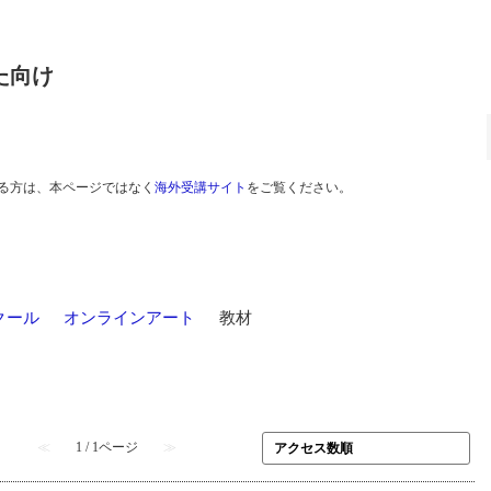
た向け
る方は、本ページではなく
海外受講サイト
をご覧ください。
クール
>
オンラインアート
>
教材
≪
1 / 1ページ
≫