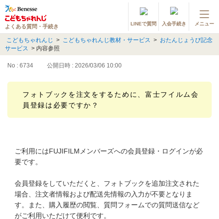
LINEで質問
入会手続き
メニュー
よくある質問・手続き
登録情報の変更・各種お手続き
こどもちゃれんじ
>
こどもちゃれんじ教材・サービス
>
おたんじょうび記念
サービス
>
内容参照
会員ページへログイン
お客様サポート(手続き・照会)
No : 6734
公開日時 : 2026/03/06 10:00
よくある質問・お問い合わせ
フォトブックを注文をするために、富士フイルム会
員登録は必要ですか？
カテゴリーから探す
お問い合わせ窓口
ご利用にはFUJIFILMメンバーズへの会員登録・ログインが必
要です。
他の講座のよくある質問・手続きはこちら
会員登録をしていただくと、フォトブックを追加注文された
進研ゼミ 小学講座
場合、注文者情報および配送先情報の入力が不要となりま
す。また、購入履歴の閲覧、質問フォームでの質問送信など
進研ゼミ 中学講座
がご利用いただけて便利です。