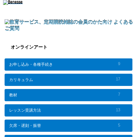
オンラインアート
9
お申し込み・各種手続き
17
カリキュラム
7
教材
13
レッスン受講方法
5
欠席・遅刻・振替