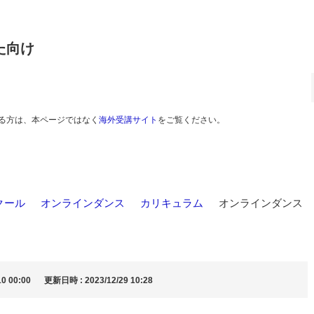
た向け
る方は、本ページではなく
海外受講サイト
をご覧ください。
クール
>
オンラインダンス
>
カリキュラム
>
オンラインダンス
0 00:00
更新日時 : 2023/12/29 10:28