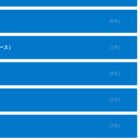
(8件)
ース）
(1件)
(4件)
(2件)
(7件)