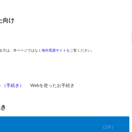
た向け
る方は、本ページではなく
海外受講サイト
をご覧ください。
ト（手続き）
>
Webを使ったお手続き
続き
(2件)