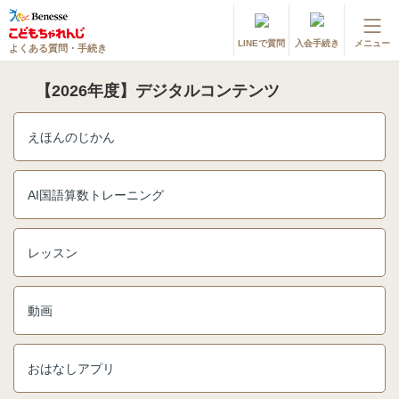
LINEで質問
入会手続き
メニュー
よくある質問・手続き
登録情報の変更・各種お手続き
【2026年度】デジタルコンテンツ
会員ページへログイン
お客様サポート(手続き・照会)
えほんのじかん
よくある質問・お問い合わせ
AI国語算数トレーニング
カテゴリーから探す
お問い合わせ窓口
レッスン
他の講座のよくある質問・手続きはこちら
動画
進研ゼミ 小学講座
おはなしアプリ
進研ゼミ 中学講座