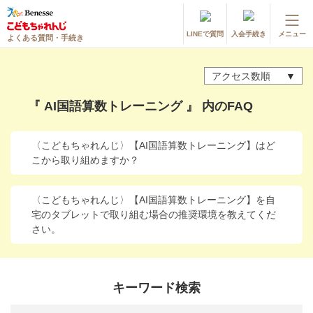
LINEで質問
入会手続き
メニュー
よくある質問・手続き
登録情報の変更・各種お手続き
アクセス数順
会員ページへログイン
お客様サポート(手続き・照会)
『 AI国語算数トレーニング 』 内のFAQ
よくある質問・お問い合わせ
〈こどもちゃれんじ〉【AI国語算数トレーニング】はど
こから取り組めますか？
カテゴリーから探す
お問い合わせ窓口
〈こどもちゃれんじ〉【AI国語算数トレーニング】を自
宅のタブレットで取り組む場合の推奨環境を教えてくだ
さい。
他の講座のよくある質問・手続きはこちら
進研ゼミ 小学講座
キーワード検索
進研ゼミ 中学講座