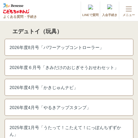
LINEで質問
入会手続き
メニュー
よくある質問・手続き
登録情報の変更・各種お手続き
エデュトイ（玩具）
会員ページへログイン
お客様サポート(手続き・照会)
2026年度8月号「パワーアップコントローラー」
よくある質問・お問い合わせ
2026年度６月号「きみだけのおじぎそうおせわセット」
カテゴリーから探す
お問い合わせ窓口
2026年度4月号「かきじゅんナビ」
他の講座のよくある質問・手続きはこちら
2026年度4月号「やるきアップスタンプ」
進研ゼミ 小学講座
2025年度1月号「うたって！こたえて！にっぽんちずずか
進研ゼミ 中学講座
ん」