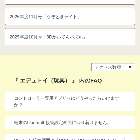
進研ゼミ 中学講座 中高一貫
2025年度11月号「なぞときライト」
進研ゼミ 高校講座
2025年度10月号「3Dかいてんパズル」
こどもちゃれんじのご紹介はこちら
会員サイトはこちら
アクセス数順
『 エデュトイ（玩具） 』 内のFAQ
コントローラー専用アプリへはどうやったらいけます
か？
端末のbluetooth接続設定画面に辿り着けません。