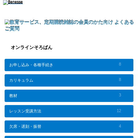
オンラインそろばん
8
お申し込み・各種手続き
8
カリキュラム
3
教材
12
レッスン受講方法
4
欠席・遅刻・振替