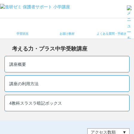
学習状況
お届け教材
学習状況
お届け教材
よくある質問・手続き
よくある質問・手続き
保護者サポート小学講座 トップ
考える力・プラス中学受験講座
登録情報の変更・各種お手続き
講座概要
会員ページへログイン
お客様サポート(手続き・照会)
講座の利用方法
よくある質問・お問い合わせ
4教科スラスラ暗記ボックス
カテゴリーから探す
お問い合わせ窓口
アクセス数順