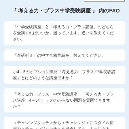
他の講座のよくある質問・手続きはこちら
『 考える力・プラス中学受験講座 』 内のFAQ
こどもちゃれんじ
「中学受験講座」と「考える力・プラス講座」のどちら
進研ゼミ 中学講座
を受講すればいいか、迷っています。違いを教えてくだ
さい。
進研ゼミ 中学講座 中高一貫
「進研ゼミ」の中学合格実績を、教えてください。
進研ゼミ 高校講座
小4～6のオプション教材「考える力・プラス 中学受験講
進研ゼミ小学講座のご紹介はこちら
座」とはどのような講座ですか？
「考える力・プラス 中学受験講座」「考える力・プラ
会員サイト(お子様用)はこちら
ス講座（4～6年）」のわからない問題を質問できます
か？
＜チャレンジタッチ＞から＜チャレンジ＞にスタイル変
更や＜チャレンジタッチ＞を退会しても、手元にある