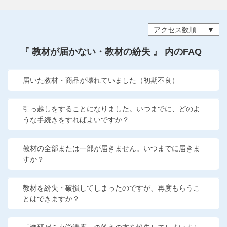
他の講座のよくある質問・手続きはこちら
アクセス数順
こどもちゃれんじ
『 教材が届かない・教材の紛失 』 内のFAQ
進研ゼミ 中学講座
進研ゼミ 中学講座 中高一貫
届いた教材・商品が壊れていました（初期不良）
進研ゼミ 高校講座
引っ越しをすることになりました。いつまでに、どのよ
うな手続きをすればよいですか？
進研ゼミ小学講座のご紹介はこちら
教材の全部または一部が届きません。いつまでに届きま
すか？
会員サイト(お子様用)はこちら
教材を紛失・破損してしまったのですが、再度もらうこ
とはできますか？