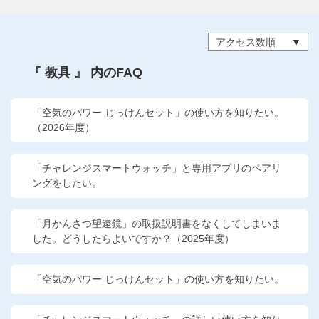
他の講座のよくある質問・手続きはこちら
アクセス数順
こどもちゃれんじ
『 教具 』 内のFAQ
進研ゼミ 中学講座
進研ゼミ 中学講座 中高一貫
「空気のパワー じっけんセット」の使い方を知りたい。
（2026年度）
進研ゼミ 高校講座
「チャレンジスマートウォッチ」と専用アプリのペアリ
ングをしたい。
進研ゼミ小学講座のご紹介はこちら
「月かんさつ望遠鏡」の取扱説明書をなくしてしまいま
した。どうしたらよいですか？（2025年度）
会員サイト(お子様用)はこちら
「空気のパワー じっけんセット」の使い方を知りたい。