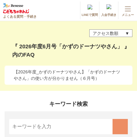
LINEで質問
入会手続き
メニュー
よくある質問・手続き
登録情報の変更・各種お手続き
アクセス数順
会員ページへログイン
お客様サポート(手続き・照会)
『 2026年度6月号「かずのドーナツやさん」 』
内のFAQ
よくある質問・お問い合わせ
カテゴリーから探す
【2026年度_かずのドーナツやさん】「かずのドーナツ
やさん」の使い方が分かりません（６月号）
お問い合わせ窓口
キーワード検索
他の講座のよくある質問・手続きはこちら
進研ゼミ 小学講座
進研ゼミ 中学講座