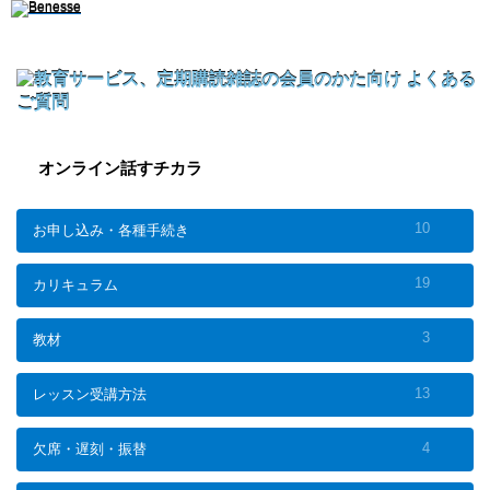
オンライン話すチカラ
10
お申し込み・各種手続き
19
カリキュラム
3
教材
13
レッスン受講方法
4
欠席・遅刻・振替