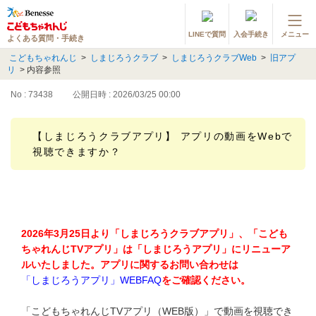
LINEで質問
入会手続き
メニュー
よくある質問・手続き
登録情報の変更・各種お手続き
こどもちゃれんじ
>
しまじろうクラブ
>
しまじろうクラブWeb
>
旧アプ
リ
>
内容参照
会員ページへログイン
お客様サポート(手続き・照会)
No : 73438
公開日時 : 2026/03/25 00:00
よくある質問・お問い合わせ
【しまじろうクラブアプリ】 アプリの動画をWebで
視聴できますか？
カテゴリーから探す
お問い合わせ窓口
2026年3月25日より「しまじろうクラブアプリ」、「こども
他の講座のよくある質問・手続きはこちら
ちゃれんじTVアプリ」は「しまじろうアプリ」にリニューア
ルいたしました。アプリに関するお問い合わせは
進研ゼミ 小学講座
「しまじろうアプリ」WEBFAQ
をご確認ください。
進研ゼミ 中学講座
「こどもちゃれんじTVアプリ（WEB版）」で動画を視聴でき