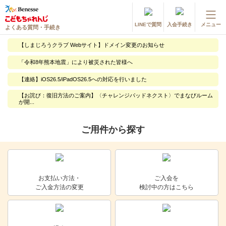
LINEで質問
入会手続き
メニュー
よくある質問・手続き
登録情報の変更・各種お手続き
【しまじろうクラブ Webサイト】ドメイン変更のお知らせ
会員ページへログイン
「令和8年熊本地震」により被災された皆様へ
お客様サポート(手続き・照会)
【連絡】iOS26.5/iPadOS26.5への対応を行いました
よくある質問・お問い合わせ
【お詫び：復旧方法のご案内】〈チャレンジパッドネクスト〉でまなびルーム
が開...
カテゴリーから探す
ご用件から探す
お問い合わせ窓口
他の講座のよくある質問・手続きはこちら
お支払い方法・
ご入会を
ご入金方法の変更
検討中の方はこちら
進研ゼミ 小学講座
進研ゼミ 中学講座