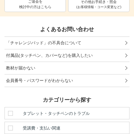
ご退会を
その他お手続き・照会
検討中の方はこちら
進研ゼミ 中学講座 中高一貫
(お客様情報・コース変更など)
進研ゼミ 高校講座
よくあるお問い合わせ
こどもちゃれんじのご紹介はこちら
「チャレンジパッド」の不具合について
付属品(タッチペン、カバーなど)を購入したい
会員サイトはこちら
教材が届かない
会員番号・パスワードがわからない
カテゴリーから探す
タブレット・タッチペンのトラブル
受講費・支払い関連