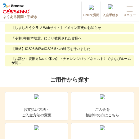
LINEで質問
入会手続き
メニュー
よくある質問・手続き
登録情報の変更・各種お手続き
【しまじろうクラブ Webサイト】ドメイン変更のお知らせ
会員ページへログイン
「令和8年熊本地震」により被災された皆様へ
お客様サポート(手続き・照会)
【連絡】iOS26.5/iPadOS26.5への対応を行いました
よくある質問・お問い合わせ
【お詫び：復旧方法のご案内】〈チャレンジパッドネクスト〉でまなびルーム
が開...
カテゴリーから探す
ご用件から探す
お問い合わせ窓口
他の講座のよくある質問・手続きはこちら
お支払い方法・
ご入会を
ご入金方法の変更
検討中の方はこちら
進研ゼミ 小学講座
進研ゼミ 中学講座