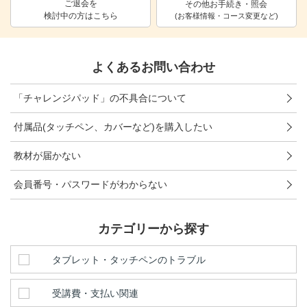
ご退会を
その他お手続き・照会
検討中の方はこちら
進研ゼミ 中学講座 中高一貫
(お客様情報・コース変更など)
進研ゼミ 高校講座
よくあるお問い合わせ
こどもちゃれんじのご紹介はこちら
「チャレンジパッド」の不具合について
付属品(タッチペン、カバーなど)を購入したい
会員サイトはこちら
教材が届かない
会員番号・パスワードがわからない
カテゴリーから探す
タブレット・タッチペンのトラブル
受講費・支払い関連