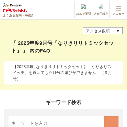
LINEで質問
入会手続き
メニュー
よくある質問・手続き
登録情報の変更・各種お手続き
アクセス数順
会員ページへログイン
お客様サポート(手続き・照会)
『 2025年度9月号「なりきりリトミックセッ
ト」 』 内のFAQ
よくある質問・お問い合わせ
カテゴリーから探す
【2025年度_なりきりリトミックセット】「なりきりス
イッチ」を置いても９月号の遊びができません。（９月
お問い合わせ窓口
号）
他の講座のよくある質問・手続きはこちら
キーワード検索
進研ゼミ 小学講座
進研ゼミ 中学講座