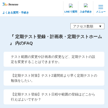
LINEで質問
入会手続き
メニュー
よくある質問・手続き
保護者サポート 中高一貫講座 トップ
よくある質問・手続き
アクセス数順
『 定期テスト登録・計画表・定期テストホーム
登録情報の変更・各種お手続き
』 内のFAQ
会員ページへログイン
お客様サポート(手続き・照会)
テスト範囲の変更や計画表の変更など、定期テストの設
定を変更することはできますか。
よくある質問・お問い合わせ
カテゴリーから探す
【定期テスト対策】テスト2週間前より早く定期テストの
勉強をしたい。
お問い合わせ窓口
【定期テスト登録】テスト日程や範囲の登録はどこから
行えばよいですか？
他の講座のよくある質問・手続きはこちら