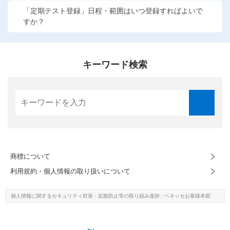
こどもちゃれんじ
「定期テスト登録」日程・範囲はいつ登録すればよいで
すか？
進研ゼミ 小学講座
進研ゼミ 中学講座
キーワード検索
進研ゼミ 高校講座
進研ゼミ中学講座中高一貫のご紹介はこちら
会員サイトはこちら
商標について
利用規約・個人情報の取り扱いについて
個人情報に関するセキュリティ対策・
拡散防止等の取り組み進捗
: ベネッセお客様本部