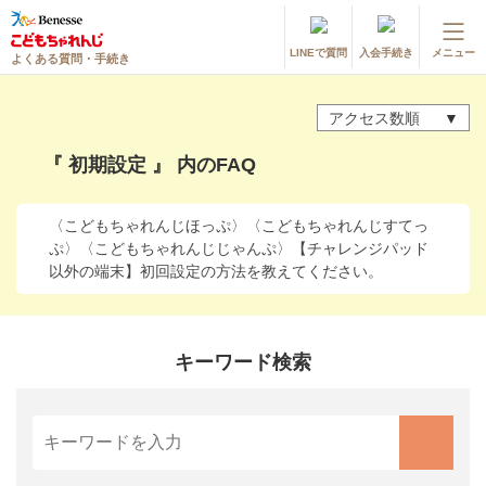
LINEで質問
入会手続き
メニュー
よくある質問・手続き
登録情報の変更・各種お手続き
アクセス数順
会員ページへログイン
お客様サポート(手続き・照会)
『 初期設定 』 内のFAQ
よくある質問・お問い合わせ
〈こどもちゃれんじほっぷ〉〈こどもちゃれんじすてっ
ぷ〉〈こどもちゃれんじじゃんぷ〉【チャレンジパッド
カテゴリーから探す
以外の端末】初回設定の方法を教えてください。
お問い合わせ窓口
キーワード検索
他の講座のよくある質問・手続きはこちら
進研ゼミ 小学講座
進研ゼミ 中学講座