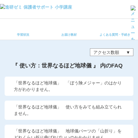
学習状況
お届け教材
学習状況
お届け教材
よくある質問・手続き
よくある質問・手続き
保護者サポート小学講座 トップ
アクセス数順
登録情報の変更・各種お手続き
『 使い方：世界なるほど地球儀 』 内のFAQ
会員ページへログイン
お客様サポート(手続き・照会)
「世界なるほど地球儀」 「ぼう険メジャー」のはかり
方がわかりません。
よくある質問・お問い合わせ
「世界なるほど地球儀」 使い方をみても組み立てられ
カテゴリーから探す
ません。
お問い合わせ窓口
「世界なるほど地球儀」 地球儀パーツの「山折り」を
どれくらい折り曲げればいいのかわかりません。