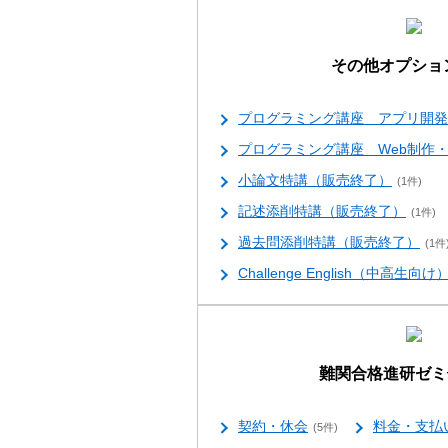
その他オプショ
プログラミング講座 アプリ開発
プログラミング講座 Web制作・
小論文特講（販売終了）
(1件)
記述添削特講（販売終了）
(1件)
過去問添削特講（販売終了）
(1件
Challenge English（中高生向け
難関合格進研ゼミ√
契約・休会
料金・支払
(5件)