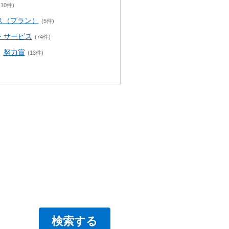
(10件)
ス（プラン）
(5件)
・サービス
(74件)
努力賞
(13件)