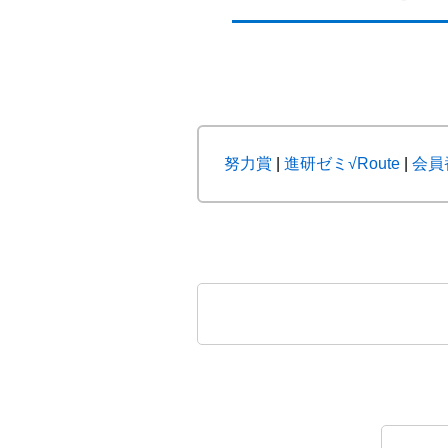
努力賞
|
進研ゼミ√Route
|
会員