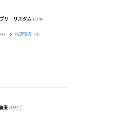
プリ リズダム
(21件)
推奨環境
3件)
(5件)
講座
(183件)