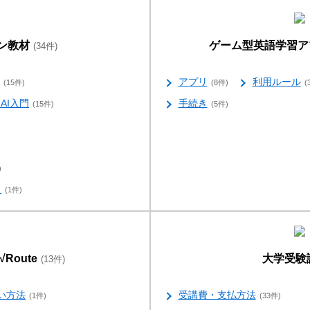
ン教材
ゲーム型英語学習ア
(34件)
アプリ
利用ルール
(15件)
(8件)
(
AI入門
手続き
(15件)
(5件)
)
）
(1件)
Route
大学受験
(13件)
い方法
受講費・支払方法
(1件)
(33件)