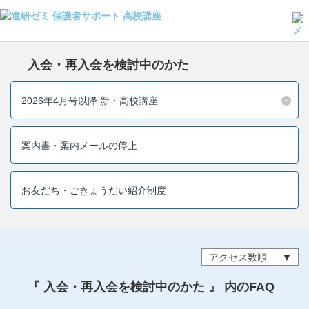
よくある質問・手続き
入会・再入会を検討中のかた
保護者サポート高校講座トップ
2026年4月号以降 新・高校講座
登録情報の変更・各種お手続き
会員ページへログイン
案内書・案内メールの停止
お客様サポート(手続き・照会)
よくある質問・お問い合わせ
お友だち・ごきょうだい紹介制度
カテゴリーから探す
お問い合わせ窓口
アクセス数順
『 入会・再入会を検討中のかた 』 内のFAQ
他の講座のよくある質問・手続きはこちら