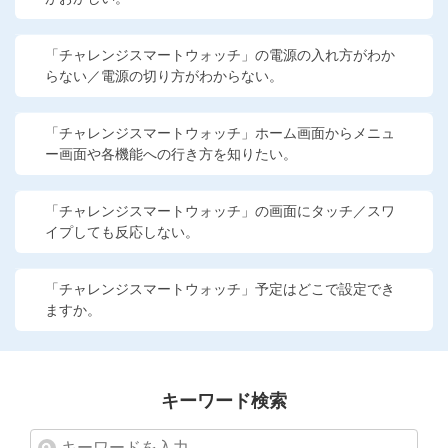
他の講座のよくある質問・手続きはこちら
「チャレンジスマートウォッチ」の電源の入れ方がわか
こどもちゃれんじ
らない／電源の切り方がわからない。
進研ゼミ 中学講座
「チャレンジスマートウォッチ」ホーム画面からメニュ
進研ゼミ 中学講座 中高一貫
ー画面や各機能への行き方を知りたい。
進研ゼミ 高校講座
「チャレンジスマートウォッチ」の画面にタッチ／スワ
イプしても反応しない。
進研ゼミ小学講座のご紹介はこちら
「チャレンジスマートウォッチ」予定はどこで設定でき
ますか。
会員サイト(お子様用)はこちら
キーワード検索