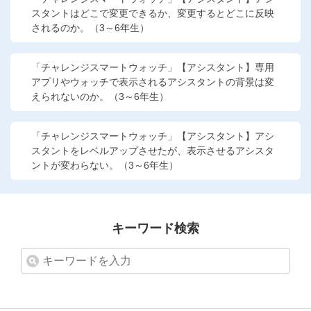
スタントはどこで変更できるか、変更するとどこに反映
他の講座のよくある質問・手続きはこちら
されるのか。（3～6年生）
こどもちゃれんじ
「チャレンジスマートウォッチ」【アシスタント】専用
進研ゼミ 中学講座
アプリやウォッチで表示されるアシスタントの背景は変
えられないのか。（3～6年生）
進研ゼミ 中学講座 中高一貫
「チャレンジスマートウォッチ」【アシスタント】アシ
進研ゼミ 高校講座
スタントをレベルアップさせたが、表示させるアシスタ
ントが変わらない。（3～6年生）
進研ゼミ小学講座のご紹介はこちら
キーワード検索
会員サイト(お子様用)はこちら