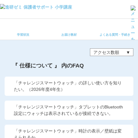
学習状況
お届け教材
学習状況
お届け教材
よくある質問・手続き
よくある質問・手続き
保護者サポート小学講座 トップ
アクセス数順
登録情報の変更・各種お手続き
『 仕様について 』 内のFAQ
会員ページへログイン
お客様サポート(手続き・照会)
「チャレンジスマートウォッチ」の詳しい使い方を知り
たい。（2026年度4年生）
よくある質問・お問い合わせ
「チャレンジスマートウォッチ」タブレットのBluetooth
カテゴリーから探す
設定にウォッチは表示されているが接続できない。
お問い合わせ窓口
「チャレンジスマートウォッチ」時計の表示／壁紙は変
えられるか