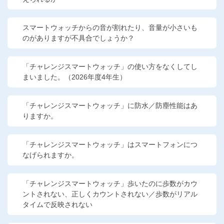
他の講座のよくある質問・手続きはこちら
スマートウォッチからの音が割れたり、音量が小さいも
こどもちゃれんじ
のがありますが不具合でしょうか？
進研ゼミ 中学講座
「チャレンジスマートウォッチ」の使い方をなくしてし
進研ゼミ 中学講座 中高一貫
まいました。（2026年度4年生）
進研ゼミ 高校講座
「チャレンジスマートウォッチ」に防水／防塵性能はあ
りますか。
進研ゼミ小学講座のご紹介はこちら
「チャレンジスマートウォッチ」はスマートフォンにつ
なげられますか。
会員サイト(お子様用)はこちら
「チャレンジスマートウォッチ」歩いたのに歩数がカウ
ントされない、正しくカウントされない／歩数がリアル
タイムで反映されない