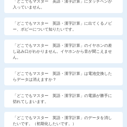
「どこでもマスター 英語・漢字計算」にタッチペンが
他の講座のよくある質問・手続きはこちら
入っていません。
こどもちゃれんじ
「どこでもマスター 英語・漢字計算」に出てくるノビ
ー、ボビーについて知りたいです。
進研ゼミ 中学講座
進研ゼミ 中学講座 中高一貫
「どこでもマスター 英語・漢字計算」のイヤホンの差
し込み口がわかりません。イヤホンから音が聞こえませ
進研ゼミ 高校講座
ん。
「どこでもマスター 英語・漢字計算」は電池交換した
進研ゼミ小学講座のご紹介はこちら
らデータは消えますか？
「どこでもマスター 英語・漢字計算」の電源が勝手に
会員サイト(お子様用)はこちら
切れてしまいます。
「どこでもマスター 英語・漢字計算」のデータを消し
たいです。（初期化したいです。）