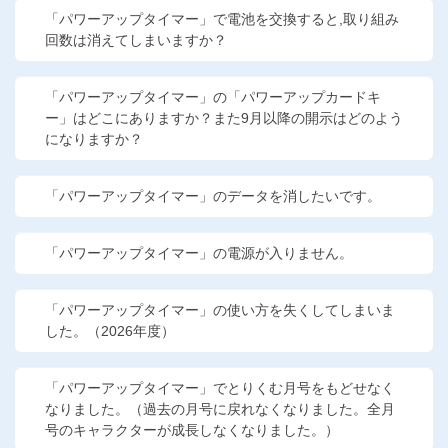
「パワーアップタイマー」で電池を交換すると,取り組み
他の講座のよくある質問・手続きはこちら
回数は消えてしまいますか？
こどもちゃれんじ
「パワーアップタイマー」の「パワーアップカードキ
進研ゼミ 中学講座
ー」はどこにありますか？また9月以降の開示はどのよう
になりますか？
進研ゼミ 中学講座 中高一貫
「パワーアップタイマー」のデータを消したいです。
進研ゼミ 高校講座
「パワーアップタイマー」の電源が入りません。
進研ゼミ小学講座のご紹介はこちら
「パワーアップタイマー」の使い方を失くしてしまいま
した。（2026年度）
会員サイト(お子様用)はこちら
「パワーアップタイマー」でとりくむ月号をもどせなく
なりました。（過去の月号に戻れなくなりました。全月
号のキャラクターが成長しなくなりました。）