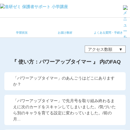
学習状況
お届け教材
学習状況
お届け教材
よくある質問・手続き
よくある質問・手続き
保護者サポート小学講座 トップ
アクセス数順
登録情報の変更・各種お手続き
『 使い方：パワーアップタイマー 』 内のFAQ
会員ページへログイン
お客様サポート(手続き・照会)
「パワーアップタイマー」のあんごうはどこにあります
か？
よくある質問・お問い合わせ
「パワーアップタイマー」で先月号を取り組み終わるま
カテゴリーから探す
えに次のカードをスキャンしてしまいました。/気づいた
ら別のキャラを育てる設定に変わっていました。/前の
お問い合わせ窓口
月...