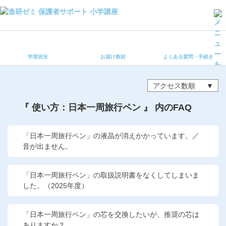
学習状況
お届け教材
学習状況
お届け教材
よくある質問・手続き
よくある質問・手続き
保護者サポート小学講座 トップ
アクセス数順
登録情報の変更・各種お手続き
『 使い方：日本一周旅行ペン 』 内のFAQ
会員ページへログイン
お客様サポート(手続き・照会)
「日本一周旅行ペン」の液晶が消えかかっています。／
音が出ません。
よくある質問・お問い合わせ
「日本一周旅行ペン」の取扱説明書をなくしてしまいま
カテゴリーから探す
した。（2025年度）
お問い合わせ窓口
「日本一周旅行ペン」の芯を交換したいが、推奨の芯は
ありますか？