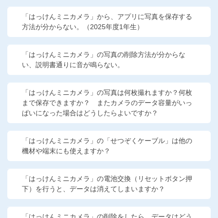
他の講座のよくある質問・手続きはこちら
「はっけんミニカメラ」から、アプリに写真を保存する
方法が分からない。（2025年度1年生）
こどもちゃれんじ
進研ゼミ 中学講座
「はっけんミニカメラ」の写真の削除方法が分からな
い、説明書通りに音が鳴らない。
進研ゼミ 中学講座 中高一貫
「はっけんミニカメラ」の写真は何枚撮れますか？何枚
進研ゼミ 高校講座
まで保存できますか？ またカメラのデータ容量がいっ
ぱいになった場合はどうしたらよいですか？
進研ゼミ小学講座のご紹介はこちら
「はっけんミニカメラ」の「せつぞくケーブル」は他の
機材や端末にも使えますか？
会員サイト(お子様用)はこちら
「はっけんミニカメラ」の電池交換（リセットボタン押
下）を行うと、データは消えてしまいますか？
「はっけんミニカメラ」の削除をしたら、データはどう