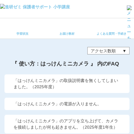
学習状況
お届け教材
学習状況
お届け教材
よくある質問・手続き
よくある質問・手続き
保護者サポート小学講座 トップ
アクセス数順
登録情報の変更・各種お手続き
『 使い方：はっけんミニカメラ 』 内のFAQ
会員ページへログイン
お客様サポート(手続き・照会)
「はっけんミニカメラ」の取扱説明書を無くしてしまい
ました。（2025年度）
よくある質問・お問い合わせ
「はっけんミニカメラ」の電源が入りません。
カテゴリーから探す
お問い合わせ窓口
「はっけんミニカメラ」のアプリを立ち上げて、カメラ
を接続しましたが何も起きません。（2025年度1年生）