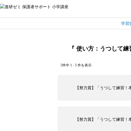
学習
『 使い方：うつして練
5件中 1 - 5 件を表示
【努力賞】「うつして練習！
【努力賞】「うつして練習！